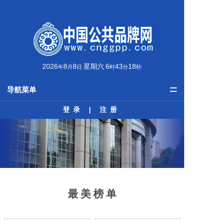
2026
8
8
星期六
6
43
18
年
月
日
时
分
秒
=
导航菜单
登录
|
注册
首页
品牌资讯
公共品牌
最美榜单
最 美 榜 单
学术动态
培训课程