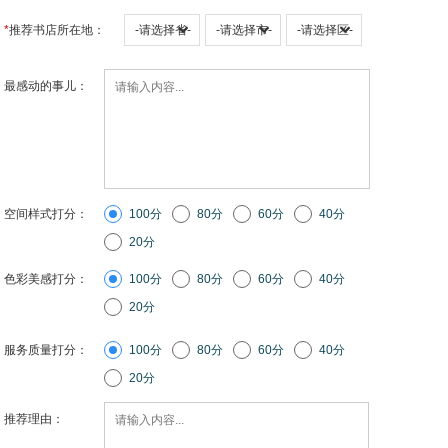
*
推荐书店所在地：
优秀案例
品牌孵化
最感动的事儿：
饮用水专栏
关于我们
空间样式打分：
100分
80分
60分
40分
20分
色彩美感打分：
100分
80分
60分
40分
20分
服务质量打分：
100分
80分
60分
40分
20分
推荐理由：