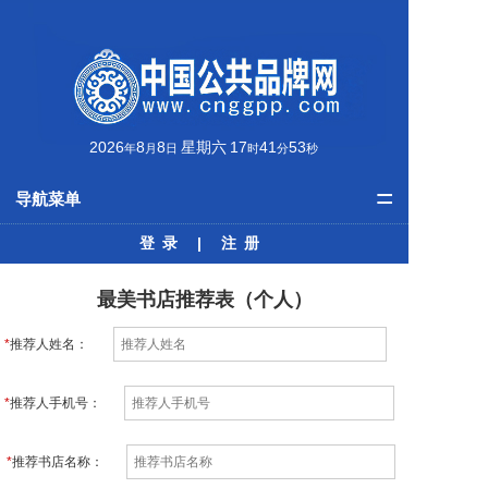
2026
8
8
星期六
17
41
53
年
月
日
时
分
秒
=
导航菜单
登录
|
注册
首页
品牌资讯
最美书店推荐表（个人）
公共品牌
*
推荐人姓名：
最美榜单
*
推荐人手机号：
学术动态
*
推荐书店名称：
培训课程