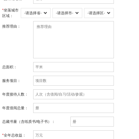
*
坐落城市
优秀案例
区域：
品牌孵化
推荐理由：
饮用水专栏
关于我们
总面积：
服务项目：
年度接待人数：
年度借阅总量：
总藏书量（含纸质书/电子书）：
*
全年总收益：