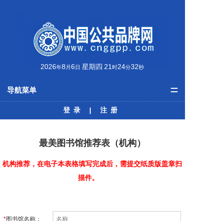
2026
8
6
星期四
21
24
32
年
月
日
时
分
秒
=
导航菜单
登录
|
注册
首页
品牌资讯
最美图书馆推荐表（机构）
公共品牌
机构推荐，在电子本表格填写完成后，需提交纸质版盖章扫
最美榜单
描件。
学术动态
*
图书馆名称：
培训课程