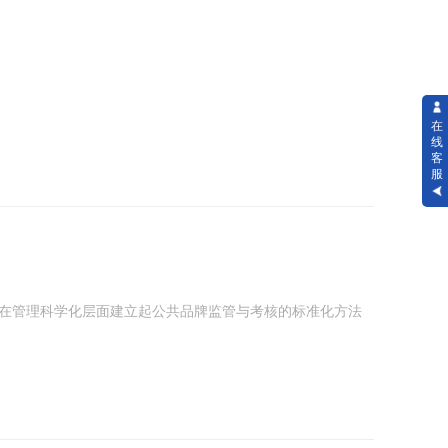
在
线
客
服
在管理科学化层面建立起公共品牌监管与考核的标准化方法