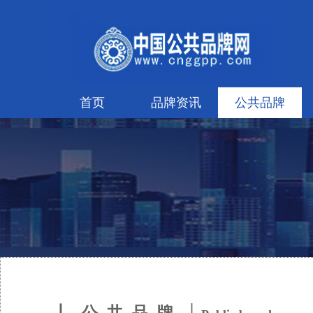
首页
品牌资讯
公共品牌
┃ 公 共 品 牌 │