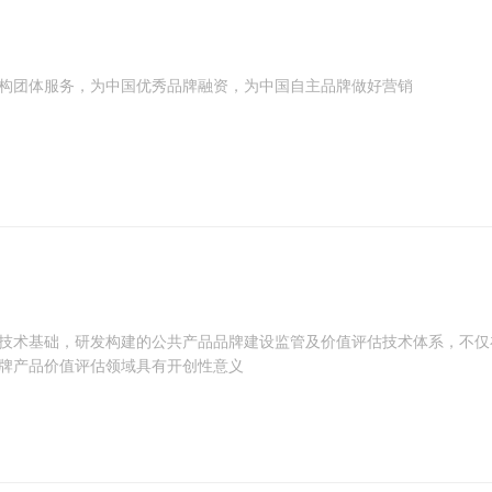
构团体服务，为中国优秀品牌融资，为中国自主品牌做好营销
技术基础，研发构建的公共产品品牌建设监管及价值评估技术体系，不仅
牌产品价值评估领域具有开创性意义