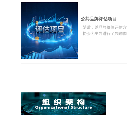
公共品牌评估项目
随后，以品牌价值评估方
协会为主导进行了兴隆咖