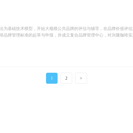
法为基础技术模型，开始大规模公共品牌的评估与辅导，在品牌价值评估
啡品牌管理标准的起草与申报，并成立复合品牌管理中心，对兴隆咖啡实施
1
2
>