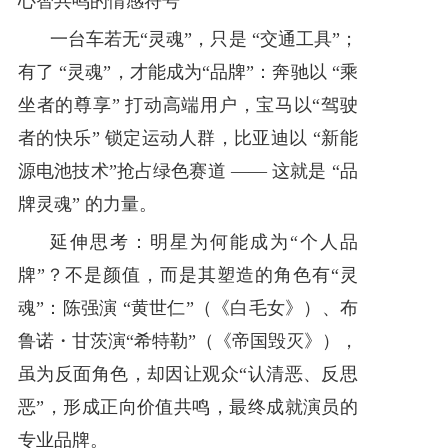
心智共鸣的情感符号
一台车若无“灵魂”，只是 “交通工具”；
有了 “灵魂”，才能成为“品牌”：奔驰以 “乘
坐者的尊享” 打动高端用户，宝马以“驾驶
者的快乐” 锁定运动人群，比亚迪以 “新能
源电池技术”抢占绿色赛道 —— 这就是 “品
牌灵魂” 的力量。
延伸思考：明星为何能成为“个人品
牌”？不是颜值，而是其塑造的角色有“灵
魂”：陈强演 “黄世仁”（《白毛女》）、布
鲁诺・甘茨演“希特勒”（《帝国毁灭》），
虽为反面角色，却因让观众“认清恶、反思
恶”，形成正向价值共鸣，最终成就演员的
专业品牌。