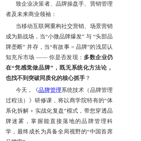
致企业决策者、品牌操盘手、营销管理
优秀案例
者及未来商业领袖：
当移动互联网重构社交营销、场景营销
品牌孵化
成为新战场，当“小微品牌爆发” 与 “头部品
饮用水专栏
牌垄断” 并存，当“有故事 = 品牌”的浅层认
关于我们
知充斥市场 —— 你是否发现：
多数企业仍
在“凭感觉做品牌”，既无系统化方法论，
也找不到突破同质化的核心抓手
？
今天，《
品牌管理
系统技术（品牌管理
过程法）》研修课，将以商学院特有的“体
系化拆解 + 实战化复盘”模式，带您穿透品
牌迷雾，掌握能直接落地的品牌管理科
学，最终成长为具备全局视野的“中国首席