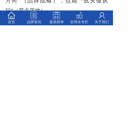
方向”（品牌战略），也能 “低头做执
行”（节点落地）。
从“从业者” 到 “首席品牌官
首页
品牌资讯
最美榜单
饮用水专栏
关于我们
（
CBO
）”
：课程结束后，你将全面掌
握“品牌管理技术科学”—— 不仅能为企业
制定品牌战略、解决同质化难题，更能
以“CBO” 的视野，将品牌打造成“企业核心
资产”，成为老板倚重的 “品牌操盘手”。
权威认证加持，提升职业壁垒
：报
名“品牌课程研修班”，完成全部课程后可获
得《首席品牌官》证书—— 这不仅是个人
职业能力的 “硬背书”，更是进入品牌管理
高阶领域的“敲门砖”。
最后：品牌不是“奢侈品”，而是企业的