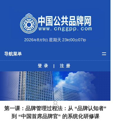
2026
8
9
星期天
23
00
07
年
月
日
时
分
秒
=
导航菜单
登录
|
注册
首页
品牌资讯
公共品牌
最美榜单
第一课：品牌管理过程法：从 “品牌认知者”
到 “中国首席品牌官” 的系统化研修课
学术动态
培训课程