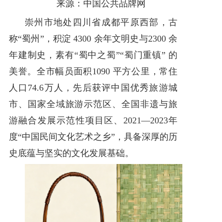
来源：中国公共品牌网
优秀案例
崇州市地处四川省成都平原西部，古
称“蜀州”，积淀 4300 余年文明史与2300 余
品牌孵化
年建制史，素有“蜀中之蜀”“蜀门重镇” 的
饮用水专栏
美誉。全市幅员面积1090 平方公里，常住
关于我们
人口74.6万人，先后获评中国优秀旅游城
市、国家全域旅游示范区、全国非遗与旅
游融合发展示范性项目区、2021—2023年
度“中国民间文化艺术之乡”，具备深厚的历
史底蕴与坚实的文化发展基础。