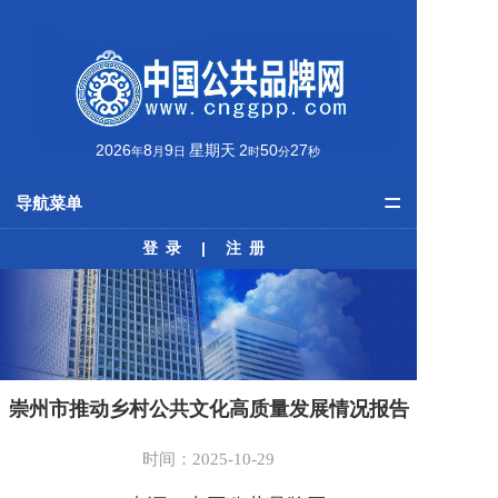
2026
8
9
星期天
2
50
28
年
月
日
时
分
秒
=
导航菜单
登录
|
注册
首页
品牌资讯
公共品牌
最美榜单
崇州市推动乡村公共文化高质量发展情况报告
学术动态
时间：2025-10-29
培训课程