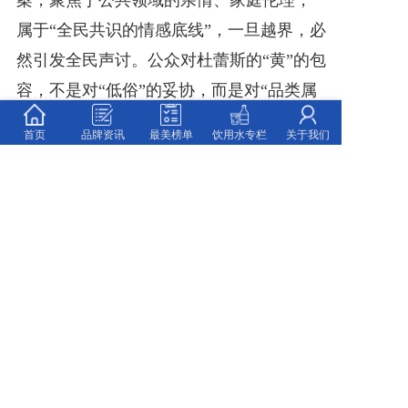
案，聚焦于公共领域的亲情、家庭伦理，
属于“全民共识的情感底线”，一旦越界，必
然引发全民声讨。公众对杜蕾斯的“黄”的包
容，不是对“低俗”的妥协，而是对“品类属
性、文化边界”的认可；对OPPO的“德”的排
首页
品牌资讯
最美榜单
饮用水专栏
关于我们
斥，也不是对“玩梗”的否定，而是对“漠视
伦理、越界营销”的抵制。这背后，是中国
文化中“公私分明”的价值导向，也是品牌营
销必须敬畏的文化底线。