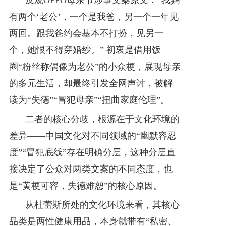
反观OPPO母亲节涉事文案原文：“我妈
有两个‘老公’，一个是我爸，另一个一年见
两回。跟我爸约会基本不打扮，见另一
个，她恨不得穿婚纱。” 初衷是借用饭
圈“粉丝称偶像为老公”的小众梗，展现母亲
的多元生活，却最终引发全网声讨，被解
读为“失德”“冒犯母亲”“扭曲家庭伦理”。
二者的核心分歧，根源在于文化环境的
差异——中国文化对不同领域的“幽默容忍
度”“冒犯底线”存在明确分层，这种分层直
接决定了公众对两类文案的不同态度，也
是“黄梗可容，失德难恕”的核心原因。
从杜蕾斯所处的文化环境来看，其核心
品类是两性健康用品，本身就带有“私密、