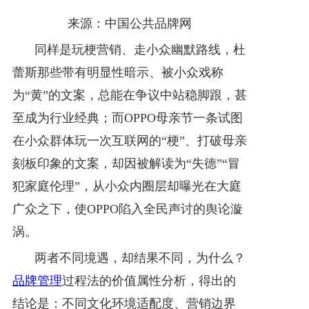
来源：中国公共品牌网
优秀案例
同样是玩梗营销、走小众幽默路线，杜
品牌孵化
蕾斯那些带有明显性暗示、被小众戏称
饮用水专栏
为“黄”的文案，总能在争议中站稳脚跟，甚
至成为行业经典；而OPPO母亲节一条试图
关于我们
在小众群体玩一次互联网的“梗”、打破母亲
刻板印象的文案，却因被解读为“失德”“冒
犯家庭伦理”，从小众内圈层却曝光在大庭
广众之下，使OPPO陷入全民声讨的舆论漩
涡。
两者不同境遇，却结果不同，为什么？
品牌管理
过程法的价值属性分析，得出的
结论是：不同文化环境适配度、营销边界