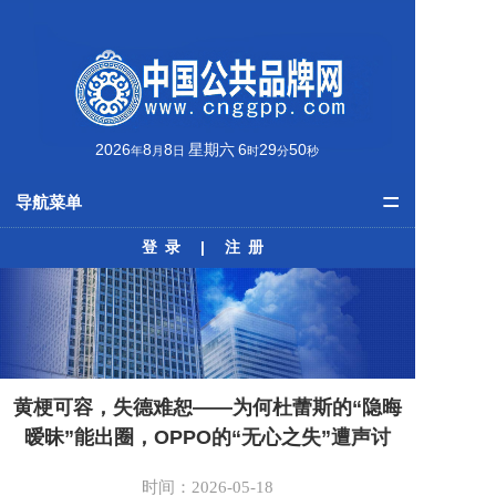
2026
8
8
星期六
6
29
50
年
月
日
时
分
秒
=
导航菜单
登录
|
注册
首页
品牌资讯
公共品牌
最美榜单
黄梗可容，失德难恕——为何杜蕾斯的“隐晦
暧昧”能出圈，OPPO的“无心之失”遭声讨
学术动态
时间：2026-05-18
培训课程